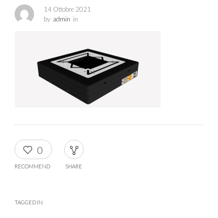
14 Ottobre 2021
by
admin
in
0
RECOMMEND
SHARE
TAGGED IN